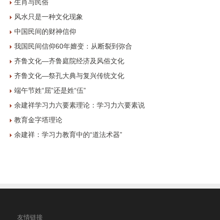
生肖与民俗
风水只是一种文化现象
中国民间的财神信仰
我国民间信仰60年嬗变：从断裂到弥合
齐鲁文化—齐鲁庭院经济及风俗文化
齐鲁文化—祭孔大典与复兴传统文化
端午节姓“屈”还是姓“伍”
余建祥学习力六要素理论：学习力六要素说
教育金字塔理论
余建祥：学习力教育中的“道法术器”
友情链接