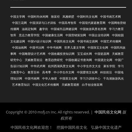
中国文学网
中国时尚休闲网
致富经
风雅鹤壁
中国时尚文化网
中国书画艺术网
中国兰花网
中国演讲与口才训练
中国高考智库
中国现代家庭教育网
中国网络营销
传播网
油画定制网
趣学街
中国城市品牌建设网
中国旅游风景名胜网
学习力教育
智库
意志力教育学院
中国健康生活网
中国营销策划网
中国企业培训网
中国校园
文化建设网
中国VI设计知识网
中国民俗文化网
中国书画交易网
中国艺术传播网
中国油画网
中国书法网
中华书画网
世界儿童文学网
中国珠宝文化网
中国民间故
事网
中国雕塑设计艺术网
中国收藏投资知识网
宝宝成长网
中国瓷器网
天赋教育
研究中心
天赋教育前沿
教育趋势研究
中国收藏证书查询网
中国酒文化网
中国广
告设计知识网
中华武术网
杭州西湖风景文化网
中小学生作文大全
家长学院
学习
力教育中心
教育百科
高考季
中小学生作文网
中国爱情文化网
科技前沿
中国地
理知识网
中国书画网
中华人物谱
中国茶文化网
学习力训练中心
千岛湖旅游风光
艺术教育知识
中国文化艺术传播网
天赋教育观察
白手创业致富网
Copyright © 2010 msfj.cn Inc. All rights reserved. |
中国民俗文化网
版
权所有
中国民俗文化网欢迎您！ 挖掘中国民俗文化 弘扬中国文化遗产