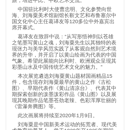
旅，增进中比、中欧艺术交流。
中国驻比利时大使曹忠明、文化参赞向世
海、刘海粟美术馆副馆长靳文艺和布鲁塞尔中
国文化中心主任葛译友等120多位中外嘉宾出
席开幕式。
葛译友在致辞中说：“从写形悟神到以苍雄
之笔墨写黄山之魂，刘海粟先生以其独特的表
现张力与美学风范实践了从客观自然到艺术境
界的升华，并开启了以黄山绘画为代表的中国
气象。希望此展能向比利时、欧洲观众呈现其
彩墨山水及中国传统艺术文化的魅力。”
本次展览遴选刘海粟黄山题材国画精品15
件，包含现存刘海粟最早的黄山之作《古松
图》、早期代表作《黄山清凉台》、代表其中
期探索创新的泼墨泼彩作品《黄山图》以及展
现其晚期作品笔墨苍劲老辣、色彩浑厚壮丽的
《雷瀑奔腾图》等。
此次画展将持续至2020年1月9日。
刘海粟是中国新美术运动的拓荒者、现代美