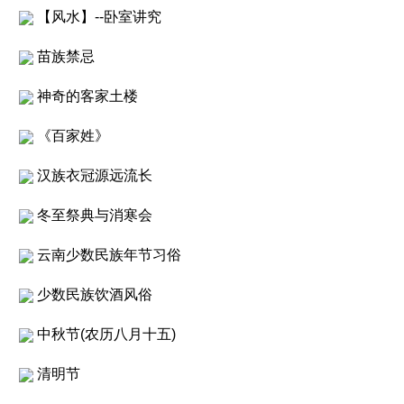
【风水】--卧室讲究
苗族禁忌
神奇的客家土楼
《百家姓》
汉族衣冠源远流长
冬至祭典与消寒会
云南少数民族年节习俗
少数民族饮酒风俗
中秋节(农历八月十五)
清明节