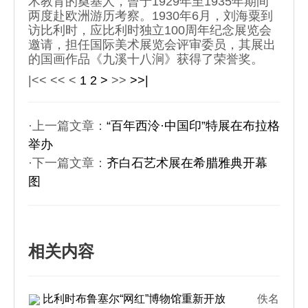
术教育的奠基人，曾于1929年至1935年期间
两度赴欧洲游历考察。1930年6月，刘海粟到
访比利时，应比利时独立100周年纪念展览会
邀请，担任国际美术展览会评审委员，其展出
的国画作品《九溪十八涧》获得了荣誉奖。
|<<
<<
<
1
2
>
>>
>>|
·上一篇文章：
“百年西泠·中国印”特展在布拉格
举办
·下一篇文章：
齐白石艺术展在希腊雅典开幕
图
相关内容
比利时布鲁塞尔“网红”博物馆重新开放
佚名