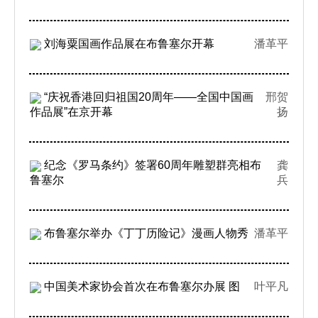
刘海粟国画作品展在布鲁塞尔开幕
潘革平
“庆祝香港回归祖国20周年——全国中国画
邢贺
作品展”在京开幕
扬
纪念《罗马条约》签署60周年雕塑群亮相布
龚
鲁塞尔
兵
布鲁塞尔举办《丁丁历险记》漫画人物秀
潘革平
中国美术家协会首次在布鲁塞尔办展 图
叶平凡