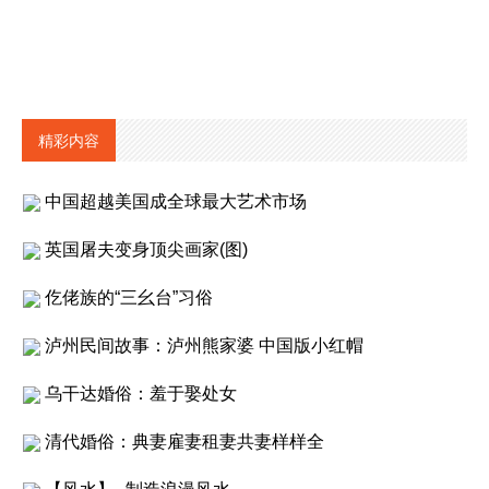
精彩内容
中国超越美国成全球最大艺术市场
英国屠夫变身顶尖画家(图)
仡佬族的“三幺台”习俗
泸州民间故事：泸州熊家婆 中国版小红帽
乌干达婚俗：羞于娶处女
清代婚俗：典妻雇妻租妻共妻样样全