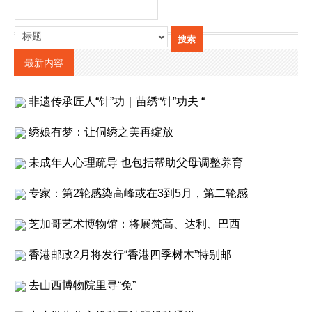
最新内容
非遗传承匠人“针”功｜苗绣“针”功夫 “
绣娘有梦：让侗绣之美再绽放
未成年人心理疏导 也包括帮助父母调整养育
专家：第2轮感染高峰或在3到5月，第二轮感
芝加哥艺术博物馆：将展梵高、达利、巴西
香港邮政2月将发行“香港四季树木”特别邮
去山西博物院里寻“兔”