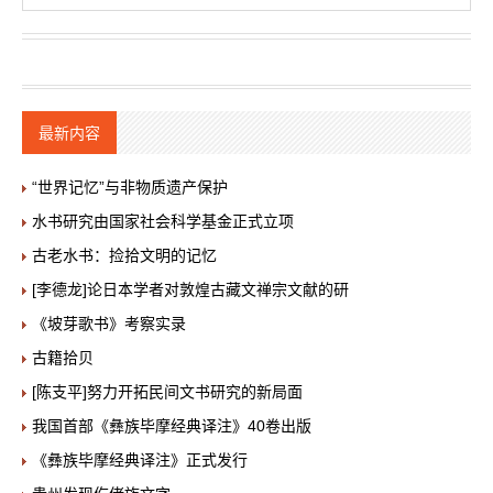
最新内容
“世界记忆”与非物质遗产保护
水书研究由国家社会科学基金正式立项
古老水书：捡拾文明的记忆
[李德龙]论日本学者对敦煌古藏文禅宗文献的研
《坡芽歌书》考察实录
古籍拾贝
[陈支平]努力开拓民间文书研究的新局面
我国首部《彝族毕摩经典译注》40卷出版
《彝族毕摩经典译注》正式发行