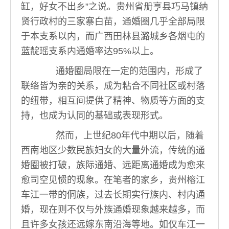
缸，好女不出乡”之说。贵州省册亨县巧马镇纳
贤行政村的三家寨白苗，通婚圈几乎全部局限
于本支系以内，而广西田林县潞城乡各烟屯的
蓝靛瑶支系内通婚率达95%以上。
通婚圈局限在一定的范围内，形成了
联络皆为亲的关系，成为粘合不同社区或村落
的纽带，相互间提供了精神、物质等方面的支
持，也成为认同的基础或表现形式。
然而，上世纪80年代中期以后，随着
西南地区少数民族妇女的大量外流，传统的通
婚圈被打破，族际通婚、远距离通婚成为愈来
愈司空见惯的现象。在笔者的家乡，贵州榕江
车江一带的侗族，过去长期实行族内、村内通
婚，现在则不仅与外族通婚现象越来越多，而
且许多女孩还远嫁东南沿海等地。如仅车江一