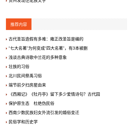
贵州发现仡佬族文字
推荐内容
古代圣旨造假有多难：雍正改圣旨是编的
“七大名著”为何变成“四大名著”，有3本被删
浅谈古典诗歌中兰花的多种意象
壮族的习俗
北川民间祭禹习俗
端节前夕扫房屋由来
《西厢记》《牡丹亭》留下多少爱情诗句？古代园
保护原生态 杜绝伪民俗
西南少数民族妇女外流引发的婚俗变迁
民俗学和历史学