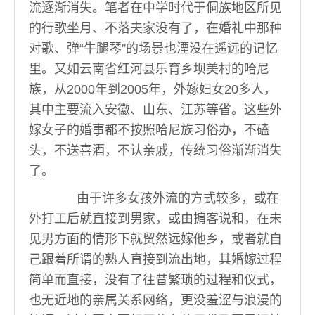
流逐渐消失。笔者在中学时代于侗族地区所见
的行歌坐月、不落夫家没有了，在婚礼中那种
对歌、弹“牛腿琴”的场景也湮没在遥远的记忆
里。又如云南省红河县乐育乡坝美村的哈尼
族，从2000年到2005年，外嫁妇女20多人，
其中主要流入安徽、山东、江苏等省。这些外
嫁女子的婚事都不按照哈尼族习俗办，不磕
头，不送喜酒，不认亲戚，传统习俗渐渐消失
了。
由于许多女孩外流的方式较多，或在
外打工后就直接到男家，或由掮客说和，在未
见男方面的情形下就贸然远嫁他乡，或者就自
己跟着所谓的熟人直接到流出地，其婚嫁过程
简单而直接，没有了往昔繁琐的过程和仪式，
也无近地的亲属关系网络，更没羞涩与浪漫的