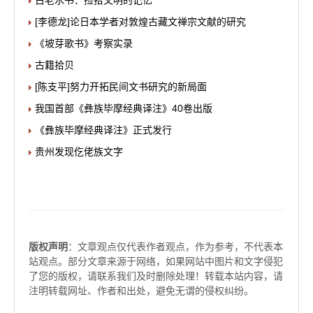
古老水书：捡拾文明的记忆
[李德龙]论日本学者对敦煌古藏文禅宗文献的研究
《坡芽歌书》考察实录
古籍拾贝
[陈支平]努力开拓民间文书研究的新局面
我国首部《彝族毕摩经典译注》40卷出版
《彝族毕摩经典译注》正式发行
贵州发现仡佬族文字
版权声明
：文章观点仅代表作者观点，作为参考，不代表本
站观点。部分文章来源于网络，如果网站中图片和文字侵犯
了您的版权，请联系我们及时删除处理！转载本站内容，请
注明转载网址、作者和出处，避免无谓的侵权纠纷。