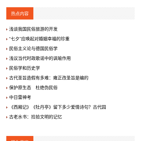
热点内容
浅谈我国民俗旅游的开发
“七夕”应唤起对婚姻幸福的珍重
民俗主义论与德国民俗学
浅议当代时政歌谣中的讽喻作用
民俗学和历史学
古代圣旨造假有多难：雍正改圣旨是编的
保护原生态 杜绝伪民俗
中日雷神考
《西厢记》《牡丹亭》留下多少爱情诗句？古代园
古老水书：捡拾文明的记忆