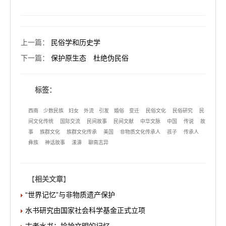
上一篇
：
民俗学和历史学
下一篇
：
保护原生态 杜绝伪民俗
标签：
西南
少数民族
妇女
外流
引发
婚俗
变迁
民俗文化
民俗研究
民
间文化传统
国际交流
民间故事
民间文献
中华文脉
中国
传说
故
事
族群文化
族群文化传承
美国
非物质文化传承人
孩子
传承人
彝族
神话故事
漾濞
聊斋志异
【
相关文章
】
“世界记忆”与非物质遗产保护
水书研究由国家社会科学基金正式立项