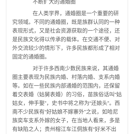
不断扩大的通婚圈
在人类学界，通婚圈是一个重要的研
究领域。不同的通婚圈，既是族群认同的一种
表现形式，又是社会资源获取的一个途径，还
是民族文化得以传承的载体。在交通不便、对
外交流较少的情形下，许多民族都形成了相对
固定的通婚圈。
对于许多西南少数民族来说，其通婚
圈主要表现为民族内婚、村落内婚、支系内婚
等。如在一些民族内部通婚的范围内，还保留
着交表婚（姑舅表婚）的习俗，苗族俗话叫“姑
姑女，伸手娶”，史书中将之称为“还娘头”。西
南不少民族有“好姑娘不嫁寨外”之说，如哈尼
族奕车支系外嫁的女子，在当地人看来，多是
有缺陷之人；贵州榕江车江侗族有“好米不出