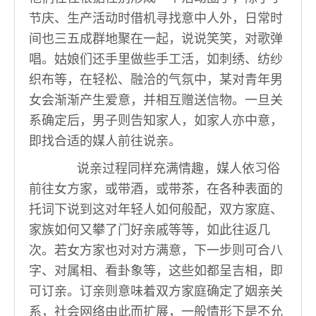
节庆、生产活动时借机寻找意中人外，日常时
间也三五成群地聚在一起，说说笑笑，对歌弹
唱。姑娘们还手里做些手工活，如刺绣、纺纱
织布等，在轻松、融洽的气氛中，某对青年男
女会渐渐产生爱意，并相互赠送信物。一旦关
系确定后，男子则告知家人，如家人亦中意，
即找合适的媒人前往说亲。
说亲过程同样充满情趣，媒人依习俗
前往女方家，或带酒，或带茶，在各种表面的
托词下说到这对年轻人如何般配，双方家庭、
家族如何又攀了门好亲戚等等，如此往返几
次。若女方家也对对方满意，下一步则可合八
字、对属相、看卦象等，这些如都呈吉相，即
可订亲。订亲则意味着双方家庭确定了姻亲关
系，社会网络由此而扩展，一般情形下是不允