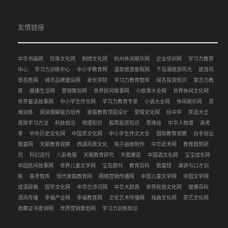
友情链接
中华书画网
珍珠文化网
刺绣文化网
杭州休闲娱乐网
企业培训网
学习力教育
中心
学习力训练中心
中小学教育网
温泉旅游度假网
千岛湖旅游风光
旅游风
景名胜网
城市品牌建设网
家长学院
学习力教育智库
域名投资知识
意志力教
育
健康生活网
营销策划网
世界民间故事网
小故事大全网
世界休闲文化网
世界童话故事网
中小学生作文网
学习力教育专家
小说大全网
休闲娱乐网
思
维训练
阅读理解能力培养
家庭教育顶层设计
爱情文化网
玩中学
笑话大王
高效学习方法
科技前沿
地理知识
股票投资知识
思维谷
中华人物谱
高考
季
中外历史文化网
中国茶文化网
中小学生作文大全
国际教育观察
白手创业
致富网
天赋教育观察
西湖风景文化
电子画册制作
中华武术网
教育趋势研
究
科幻选刊
八卦晚报
天赋教育研究
天赋邂逅
中国酒文化网
宝宝成长网
中国民间故事网
世界儿童文学网
宝岛期刊
教育百科
致富经
演讲与口才训
练
高考智库
现代家庭教育网
网络营销传播网
中国儿童文学网
中国文学网
成语辞典
国学文化网
中华古诗词网
中华大辞典
世界民俗文化网
健康百科
清风传播
幸福产业网
幸福教育网
文化艺术传播网
戏曲文化网
茶艺文化网
收藏证书查询网
世界营销策划网
学习力训练知识