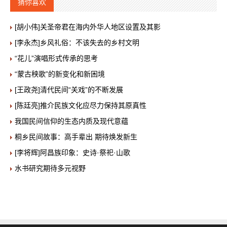
猜你喜欢
[胡小伟]关圣帝君在海内外华人地区设置及其影
[李永杰]乡风礼俗：不该失去的乡村文明
“花儿”演唱形式传承的思考
“蒙古秧歌”的新变化和新困境
[王政尧]清代民间“关戏”的不断发展
[陈廷亮]推介民族文化应尽力保持其原真性
我国民间信仰的生态内质及现代意蕴
桐乡民间故事：高手辈出 期待焕发新生
[李将辉]阿昌族印象：史诗·祭祀·山歌
水书研究期待多元视野