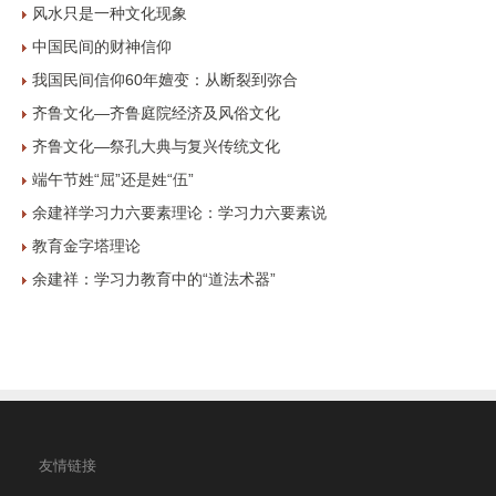
风水只是一种文化现象
中国民间的财神信仰
我国民间信仰60年嬗变：从断裂到弥合
齐鲁文化—齐鲁庭院经济及风俗文化
齐鲁文化—祭孔大典与复兴传统文化
端午节姓“屈”还是姓“伍”
余建祥学习力六要素理论：学习力六要素说
教育金字塔理论
余建祥：学习力教育中的“道法术器”
友情链接