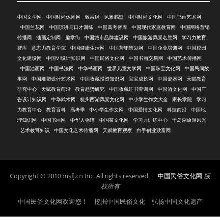
中国文学网
中国时尚休闲网
致富经
风雅鹤壁
中国时尚文化网
中国书画艺术网
中国兰花网
中国演讲与口才训练
中国高考智库
中国现代家庭教育网
中国网络营销
传播网
油画定制网
趣学街
中国城市品牌建设网
中国旅游风景名胜网
学习力教育
智库
意志力教育学院
中国健康生活网
中国营销策划网
中国企业培训网
中国校园
文化建设网
中国VI设计知识网
中国民俗文化网
中国书画交易网
中国艺术传播网
中国油画网
中国书法网
中华书画网
世界儿童文学网
中国珠宝文化网
中国民间故
事网
中国雕塑设计艺术网
中国收藏投资知识网
宝宝成长网
中国瓷器网
天赋教育
研究中心
天赋教育前沿
教育趋势研究
中国收藏证书查询网
中国酒文化网
中国广
告设计知识网
中华武术网
杭州西湖风景文化网
中小学生作文大全
家长学院
学习
力教育中心
教育百科
高考季
中小学生作文网
中国爱情文化网
科技前沿
中国地
理知识网
中国书画网
中华人物谱
中国茶文化网
学习力训练中心
千岛湖旅游风光
艺术教育知识
中国文化艺术传播网
天赋教育观察
白手创业致富网
Copyright © 2010 msfj.cn Inc. All rights reserved. |
中国民俗文化网
版
权所有
中国民俗文化网欢迎您！ 挖掘中国民俗文化 弘扬中国文化遗产