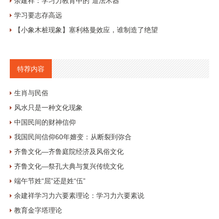
余建祥：学习力教育中的“道法术器”
学习要志存高远
【小象木桩现象】塞利格曼效应，谁制造了绝望
特荐内容
生肖与民俗
风水只是一种文化现象
中国民间的财神信仰
我国民间信仰60年嬗变：从断裂到弥合
齐鲁文化—齐鲁庭院经济及风俗文化
齐鲁文化—祭孔大典与复兴传统文化
端午节姓“屈”还是姓“伍”
余建祥学习力六要素理论：学习力六要素说
教育金字塔理论