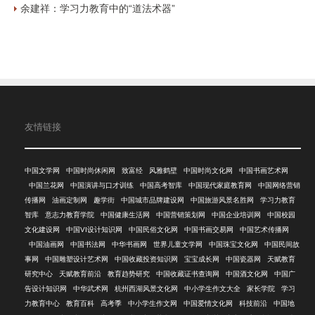
余建祥：学习力教育中的“道法术器”
友情链接
中国文学网
中国时尚休闲网
致富经
风雅鹤壁
中国时尚文化网
中国书画艺术网
中国兰花网
中国演讲与口才训练
中国高考智库
中国现代家庭教育网
中国网络营销
传播网
油画定制网
趣学街
中国城市品牌建设网
中国旅游风景名胜网
学习力教育
智库
意志力教育学院
中国健康生活网
中国营销策划网
中国企业培训网
中国校园
文化建设网
中国VI设计知识网
中国民俗文化网
中国书画交易网
中国艺术传播网
中国油画网
中国书法网
中华书画网
世界儿童文学网
中国珠宝文化网
中国民间故
事网
中国雕塑设计艺术网
中国收藏投资知识网
宝宝成长网
中国瓷器网
天赋教育
研究中心
天赋教育前沿
教育趋势研究
中国收藏证书查询网
中国酒文化网
中国广
告设计知识网
中华武术网
杭州西湖风景文化网
中小学生作文大全
家长学院
学习
力教育中心
教育百科
高考季
中小学生作文网
中国爱情文化网
科技前沿
中国地